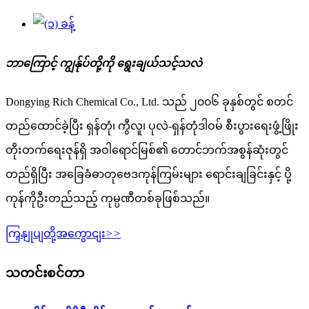
ဘာကြောင့် ကျွန်ုပ်တို့ကို ရွေးချယ်သင့်သလဲ
Dongying Rich Chemical Co., Ltd. သည် ၂၀၀၆ ခုနှစ်တွင် စတင်
တည်ထောင်ခဲ့ပြီး ရှန်တုံ၊ ကွီလူ၊ ပုလဲ-ရှန်တုံဒါဝမ် စီးပွားရေးဖွံ့ဖြိုး
တိုးတက်ရေးဇုန်ရှိ အဝါရောင်မြစ်၏ တောင်ဘက်အစွန်ဆုံးတွင်
တည်ရှိပြီး အခြေခံဓာတုဗေဒကုန်ကြမ်းများ ရောင်းချခြင်းနှင့် ပို့
ကုန်ကိုဦးတည်သည့် ကုမ္ပဏီတစ်ခုဖြစ်သည်။
ကြှနျုပျတို့အကွောငျး
>>
သတင်းစင်တာ