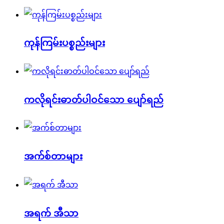
ကုန်ကြမ်းပစ္စည်းများ
ကလိုရင်းဓာတ်ပါဝင်သော ပျော်ရည်
အက်စ်တာများ
အရက် အီသာ