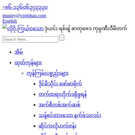
+၈၆-၁၃၆၀၆၃၇၃၃၃၀
inquiry@cnjinhao.com
English
ဒုံယင်း ရစ်ချ် ဓာတုဗေဒ ကုမ္ပဏီလီမိတက်
အိမ်
ထုတ်ကုန်များ
ကုန်ကြမ်းပစ္စည်းများ
ဒိုင်မီသိုင်း ဖော်မာမိုက်
တက်ထရာဟိုက်ဒရိုဖူရန်
အက်စီတစ်အက်ဆစ်
သန့်စင်ထားသော နက်ဖ်သလင်း
ဆိုင်ကလိုဟက်ဇန်း