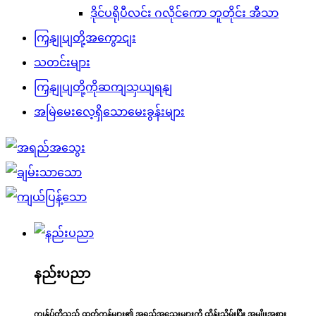
ဒိုင်ပရိုပီလင်း ဂလိုင်ကော ဘူတိုင်း အီသာ
ကြှနျုပျတို့အကွောငျး
သတင်းများ
ကြှနျုပျတို့ကိုဆကျသှယျရနျ
အမြဲမေးလေ့ရှိသောမေးခွန်းများ
နည်းပညာ
ကျွန်ုပ်တို့သည် ထုတ်ကုန်များ၏ အရည်အသွေးများကို ထိန်းသိမ်းပြီး အမျိုးအစား