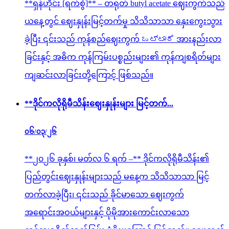
**ရှန်ဟိုင်း [ရက်စွဲ]** – တရုတ် butyl acetate ဈေးကွက်သည်
ယနေ့တွင် ဈေးနှုန်းမြင့်တက်မှု သိသိသာသာ နှေးကွေးသွား
ခဲ့ပြီး ၎င်းသည် ကုန်စည်ဈေးကွက် ಒಟ್ಟಾರೆ အားနည်းလာ
ခြင်းနှင့် အဓိက ကုန်ကြမ်းပစ္စည်းများ၏ ကုန်ကျစရိတ်များ
ကျဆင်းလာခြင်းတို့ကြောင့် ဖြစ်သည်။
**ဒိုင်ကလိုရိုမီသိန်းဈေးနှုန်းများ မြင့်တက်...
၀၆/၀၃/၂၆
**၂၀၂၆ ခုနှစ်၊ မတ်လ ၆ ရက် –** ဒိုင်ကလိုရိုမီသိန်း၏
ပြည်တွင်းဈေးနှုန်းများသည် မနေ့က သိသိသာသာ မြင့်
တက်လာခဲ့ပြီး၊ ၎င်းသည် ခိုင်မာသော ဈေးကွက်
အရောင်းအဝယ်များနှင့် ပိုမိုအားကောင်းလာသော