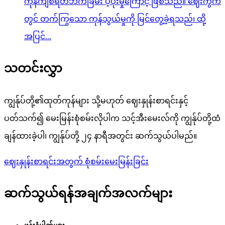
ကုန်ကျစရိတ်ဘက်ခြမ်း ပံ့ပိုးမှုကြောင့် ဖြစ်သည်။ ဈေးကွက်
တွင် တက်ကြွသော ကုန်သွယ်မှုကို မြင်တွေ့ခဲ့ရသည်၊ ထို့
အပြင်...
သတင်းလွှာ
ကျွန်ုပ်တို့၏ထုတ်ကုန်များ သို့မဟုတ် ဈေးနှုန်းစာရင်းနှင့်
ပတ်သက်၍ မေးမြန်းစုံစမ်းလိုပါက သင့်အီးမေးလ်ကို ကျွန်ုပ်တို့ထံ
ချန်ထားခဲ့ပါ၊ ကျွန်ုပ်တို့ ၂၄ နာရီအတွင်း ဆက်သွယ်ပါမည်။
ဈေးနှုန်းစာရင်းအတွက် စုံစမ်းမေးမြန်းခြင်း
ဆက်သွယ်ရန်အချက်အလက်များ