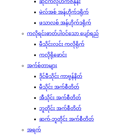
ဆိုင်ကလိုဟက်ဇနုန်း
မဲလ်အစ် အန်ဟိုက်ဒရိုက်
ဖသာလစ် အန်ဟိုက်ဒရိုက်
ကလိုရင်းဓာတ်ပါဝင်သော ပျော်ရည်
မီသိုင်းလင်း ကလိုရိုက်
ကလိုရိုဖောင်း
အက်စ်တာများ
ဒိုင်မီသိုင်း ကာဗွန်နိတ်
မီသိုင်း အက်စီတိတ်
အီသိုင်း အက်စီတိတ်
ဘူတိုင်း အက်စီတိတ်
ဆက်-ဘူတိုင်း အက်စီတိတ်
အရက်