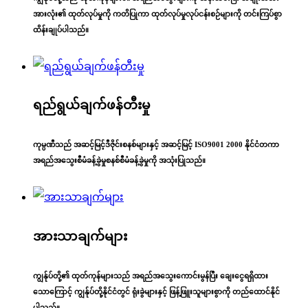
အားလုံး၏ ထုတ်လုပ်မှုကို ကတိပြုကာ ထုတ်လုပ်မှုလုပ်ငန်းစဉ်များကို တင်းကြပ်စွာ
ထိန်းချုပ်ပါသည်။
ရည်ရွယ်ချက်ဖန်တီးမှု
ကုမ္ပဏီသည် အဆင့်မြင့်ဒီဇိုင်းစနစ်များနှင့် အဆင့်မြင့် ISO9001 2000 နိုင်ငံတကာ
အရည်အသွေးစီမံခန့်ခွဲမှုစနစ်စီမံခန့်ခွဲမှုကို အသုံးပြုသည်။
အားသာချက်များ
ကျွန်ုပ်တို့၏ ထုတ်ကုန်များသည် အရည်အသွေးကောင်းမွန်ပြီး ချေးငွေရရှိထား
သောကြောင့် ကျွန်ုပ်တို့နိုင်ငံတွင် ရုံးခွဲများနှင့် ဖြန့်ဖြူးသူများစွာကို တည်ထောင်နိုင်
ပါသည်။