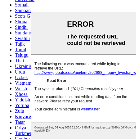
Somali
Samoan
Scots Gaelic
Shona
Sindhi
Sundanese
Swahili
Tajik
Tamil
Telugu
Thai
Ukrainian
Urdu
Uzbek
Vietnamese
Welsh
Xhosa
Yiddish
Yoruba
Zulu
Kinyarwanda
Tatar
Oriya
Turkmen
Uyghur