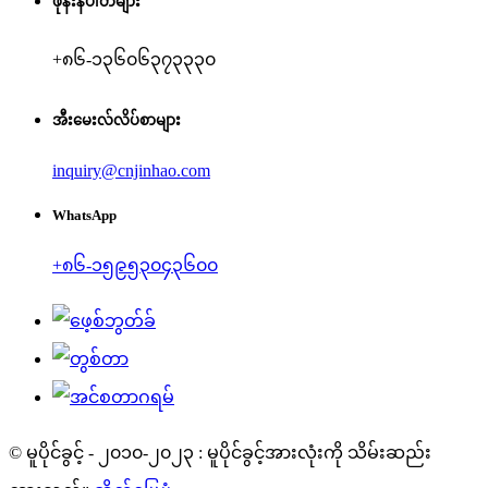
ဖုန်းနံပါတ်များ
+၈၆-၁၃၆၀၆၃၇၃၃၃၀
အီးမေးလ်လိပ်စာများ
inquiry@cnjinhao.com
WhatsApp
+၈၆-၁၅၉၅၃၀၄၃၆၀၀
© မူပိုင်ခွင့် - ၂၀၁၀-၂၀၂၃ : မူပိုင်ခွင့်အားလုံးကို သိမ်းဆည်း