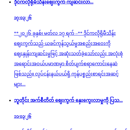
ဒိုင်ကလိုရိုမီသိန်းဈေးကွက် ကျဆင်းလာ...
၁၇/၀၃/၂၆
**၂၀၂၆ ခုနှစ်၊ မတ်လ ၁၇ ရက် –** ဒိုင်ကလိုရိုမီသိန်း
ဈေးကွက်သည် ယခင်ကုန်သွယ်မှုအစည်းအဝေးကို
ဈေးနှုန်းကျဆင်းမှုဖြင့် အဆုံးသတ်ခဲ့သော်လည်း အလုံးစုံ
အရောင်းအဝယ်ပမာဏမှာ စိတ်ပျက်စရာကောင်းနေဆဲ
ဖြစ်သည်။ လုပ်ငန်းနယ်ပယ်ရှိ ကုန်ပစ္စည်းစာရင်းအဆင့်
များ...
ဘူတိုင်း အက်စီတိတ် ဈေးကွက် နှေးကွေးလာမှုကို ပြသ...
၁၁/၀၃/၂၆