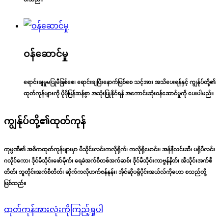
ဝန်ဆောင်မှု
ရောင်းချမှုမပြုမီဖြစ်စေ၊ ရောင်းချပြီးနောက်ဖြစ်စေ သင့်အား အသိပေးရန်နှင့် ကျွန်ုပ်တို့၏
ထုတ်ကုန်များကို ပိုမိုမြန်ဆန်စွာ အသုံးပြုနိုင်ရန် အကောင်းဆုံးဝန်ဆောင်မှုကို ပေးပါမည်။
ကျွန်ုပ်တို့၏
ထုတ်ကုန်
ကုမ္ပဏီ၏ အဓိကထုတ်ကုန်များမှာ မီသိုင်းလင်းကလိုရိုက်၊ ကလိုရိုဖောင်း၊ အန်နီလင်းဆီ၊ ပရိုပီလင်း
ဂလိုင်ကော၊ ဒိုင်မီသိုင်းဖော်မိုက်၊ ရေခဲအက်စီတစ်အက်ဆစ်၊ ဒိုင်မီသိုင်းကာဗွန်နိတ်၊ အီသိုင်းအက်စီ
တိတ်၊ ဘူတိုင်းအက်စီတိတ်၊ ဆိုက်ကလိုဟက်ဇန်နုန်း၊ အိုင်ဆိုပရိုပိုင်းအယ်လ်ကိုဟော စသည်တို့
ဖြစ်သည်။
ထုတ်ကုန်အားလုံးကိုကြည့်ရှုပါ